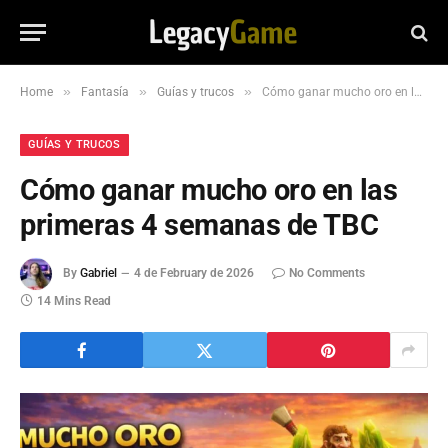
»
»
»
Home
Fantasía
Guías y trucos
Cómo ganar mucho oro en las primeras 4 semanas de TBC
GUÍAS Y TRUCOS
Cómo ganar mucho oro en las
primeras 4 semanas de TBC
By
Gabriel
4 de February de 2026
No Comments
14 Mins Read