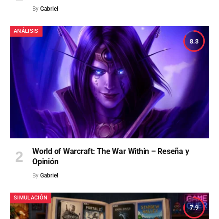
By
Gabriel
ANÁLISIS
8.3
World of Warcraft: The War Within – Reseña y
Opinión
By
Gabriel
SIMULACIÓN
7.9