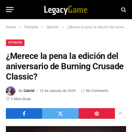
»
»
»
Home
Fantasía
Opinión
¿Merece la pena la edición del aniversario de Burning Crusade Classic?
OPINIÓN
¿Merece la pena la edición del
aniversario de Burning Crusade
Classic?
By
Gabriel
12 de January de 2026
No Comments
5 Mins Read