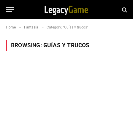
»
»
Home
Fantasía
Category: "Guías y trucos"
BROWSING:
GUÍAS Y TRUCOS