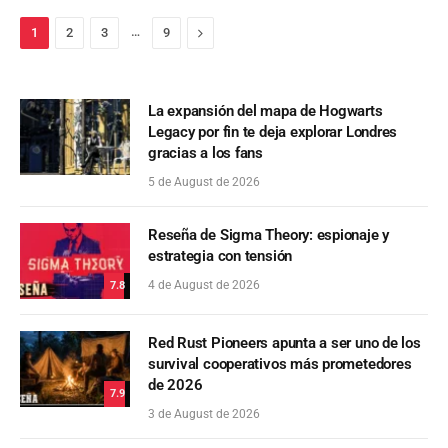
…
Next
1
2
3
9
La expansión del mapa de Hogwarts
Legacy por fin te deja explorar Londres
gracias a los fans
5 de August de 2026
Reseña de Sigma Theory: espionaje y
estrategia con tensión
4 de August de 2026
7.8
Red Rust Pioneers apunta a ser uno de los
survival cooperativos más prometedores
de 2026
7.9
3 de August de 2026