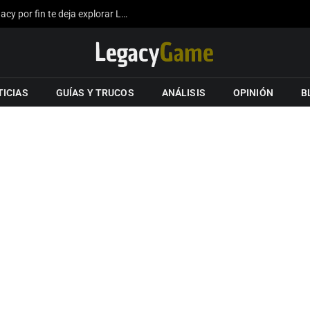
La expansión del mapa de Hogwarts Legacy por fin te deja explorar Londres gracias a los fans
TICIAS
GUÍAS Y TRUCOS
ANÁLISIS
OPINIÓN
B