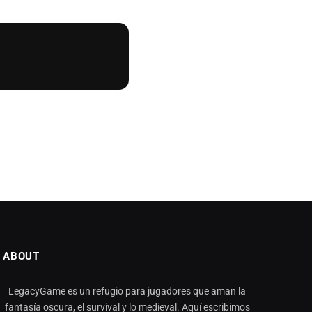
ABOUT
LegacyGame es un refugio para jugadores que aman la
fantasía oscura, el survival y lo medieval. Aquí escribimos