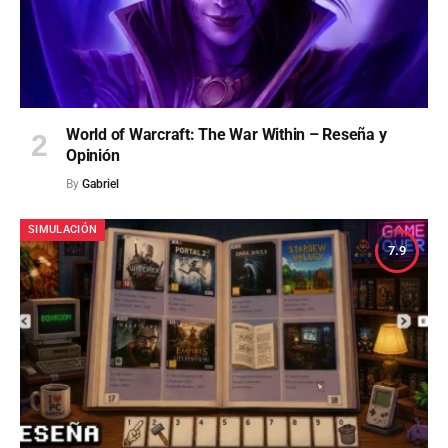
World of Warcraft: The War Within – Reseña y
Opinión
By
Gabriel
SIMULACIÓN
7.9