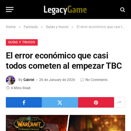
»
»
»
Home
Fantasía
Guías y trucos
El error económico que casi todos cometen al empezar TBC
GUÍAS Y TRUCOS
El error económico que casi
todos cometen al empezar TBC
By
Gabriel
26 de January de 2026
No Comments
4 Mins Read