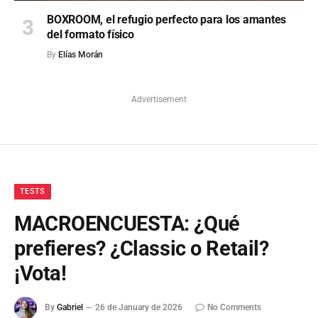
BOXROOM, el refugio perfecto para los amantes
del formato físico
By
Elías Morán
Advertisement
TESTS
MACROENCUESTA: ¿Qué
prefieres? ¿Classic o Retail?
¡Vota!
By
Gabriel
26 de January de 2026
No Comments