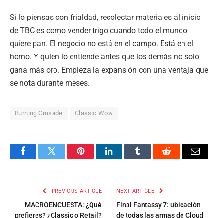
Si lo piensas con frialdad, recolectar materiales al inicio
de TBC es como vender trigo cuando todo el mundo
quiere pan. El negocio no está en el campo. Está en el
horno. Y quien lo entiende antes que los demás no solo
gana más oro. Empieza la expansión con una ventaja que
se nota durante meses.
Burning Crusade
Classic Wow
Facebook
Twitter
Pinterest
LinkedIn
Tumblr
Reddit
Email
PREVIOUS ARTICLE
NEXT ARTICLE
MACROENCUESTA: ¿Qué
Final Fantassy 7: ubicación
prefieres? ¿Classic o Retail?
de todas las armas de Cloud