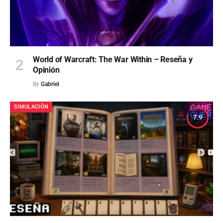
World of Warcraft: The War Within – Reseña y
Opinión
By
Gabriel
SIMULACIÓN
7.9