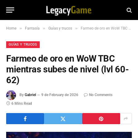
»
»
»
Home
Fantasía
Guías y trucos
Farmeo de oro en WoW TBC mientras subes de nivel (lvl 60-62)
GUÍAS Y TRUCOS
Farmeo de oro en WoW TBC
mientras subes de nivel (lvl 60-
62)
By
Gabriel
9 de February de 2026
No Comments
6 Mins Read