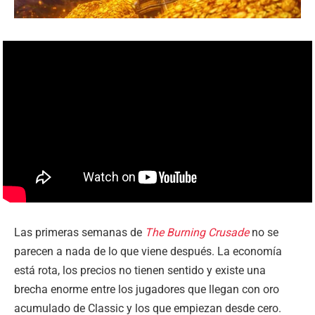
Las primeras semanas de
The Burning Crusade
no se
parecen a nada de lo que viene después. La economía
está rota, los precios no tienen sentido y existe una
brecha enorme entre los jugadores que llegan con oro
acumulado de Classic y los que empiezan desde cero.