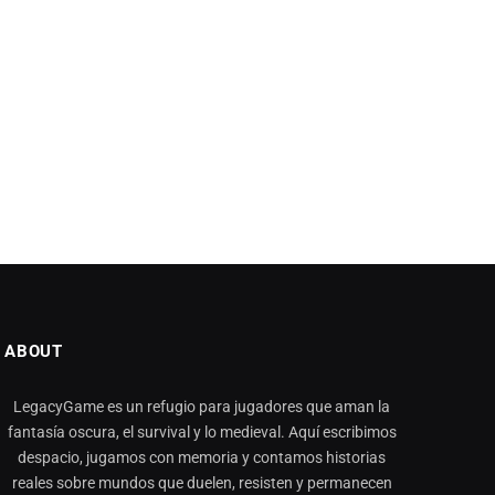
ABOUT
LegacyGame es un refugio para jugadores que aman la
fantasía oscura, el survival y lo medieval. Aquí escribimos
despacio, jugamos con memoria y contamos historias
reales sobre mundos que duelen, resisten y permanecen