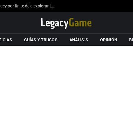
La expansión del mapa de Hogwarts Legacy por fin te deja explorar Londres gracias a los fans
TICIAS
GUÍAS Y TRUCOS
ANÁLISIS
OPINIÓN
B