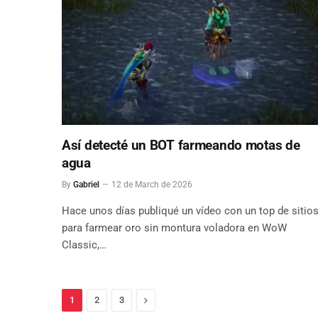
Así detecté un BOT farmeando motas de
agua
By
Gabriel
12 de March de 2026
Hace unos días publiqué un vídeo con un top de sitio
para farmear oro sin montura voladora en WoW
Classic,…
Next
1
2
3