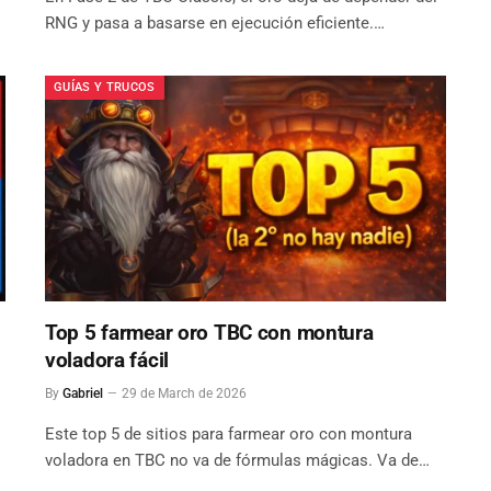
RNG y pasa a basarse en ejecución eficiente.…
GUÍAS Y TRUCOS
Top 5 farmear oro TBC con montura
voladora fácil
By
Gabriel
29 de March de 2026
Este top 5 de sitios para farmear oro con montura
voladora en TBC no va de fórmulas mágicas. Va de…