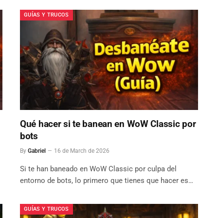
GUÍAS Y TRUCOS
Qué hacer si te banean en WoW Classic por
bots
By
Gabriel
16 de March de 2026
Si te han baneado en WoW Classic por culpa del
entorno de bots, lo primero que tienes que hacer es…
GUÍAS Y TRUCOS