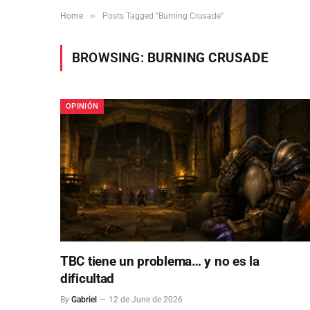
»
Home
Posts Tagged "Burning Crusade"
BROWSING:
BURNING CRUSADE
OPINIÓN
TBC tiene un problema… y no es la
dificultad
By
Gabriel
12 de June de 2026