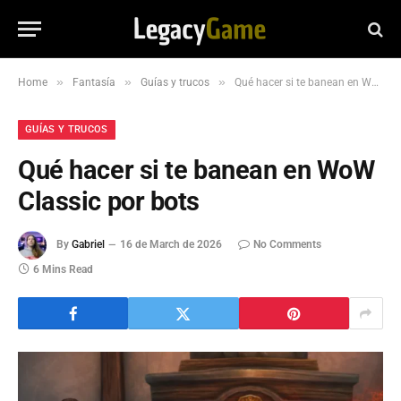
»
»
»
Home
Fantasía
Guías y trucos
Qué hacer si te banean en WoW Classic por bots
GUÍAS Y TRUCOS
Qué hacer si te banean en WoW
Classic por bots
By
Gabriel
16 de March de 2026
No Comments
6 Mins Read