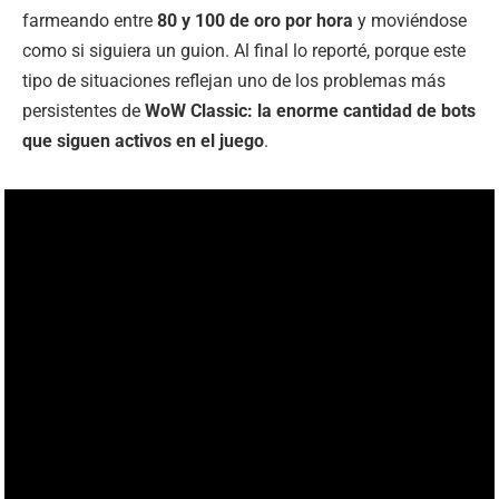
farmeando entre
80 y 100 de oro por hora
y moviéndose
como si siguiera un guion. Al final lo reporté, porque este
tipo de situaciones reflejan uno de los problemas más
persistentes de
WoW Classic: la enorme cantidad de bots
que siguen activos en el juego
.