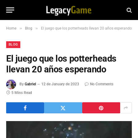
»
»
Home
Blog
El juego que los potterheads llevan 20 años esperando
BLOG
El juego que los potterheads
llevan 20 años esperando
By
Gabriel
12 de January de 2023
No Comments
5 Mins Read