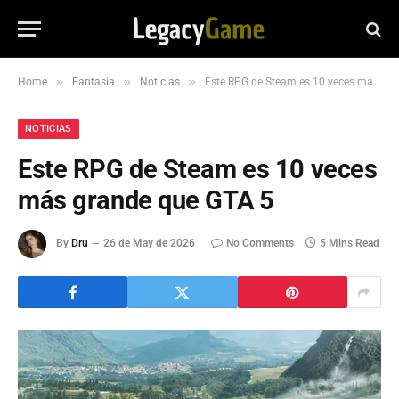
»
»
»
Home
Fantasía
Noticias
Este RPG de Steam es 10 veces más grande que GTA 5
NOTICIAS
Este RPG de Steam es 10 veces
más grande que GTA 5
By
Dru
26 de May de 2026
No Comments
5 Mins Read