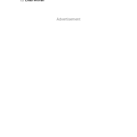
By
Elías Morán
Advertisement