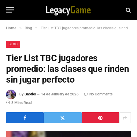
»
»
Home
Blog
Tier List TBC jugadores promedio: las clases que rinden sin jugar perfecto
BLOG
Tier List TBC jugadores
promedio: las clases que rinden
sin jugar perfecto
By
Gabriel
14 de January de 2026
No Comments
8 Mins Read