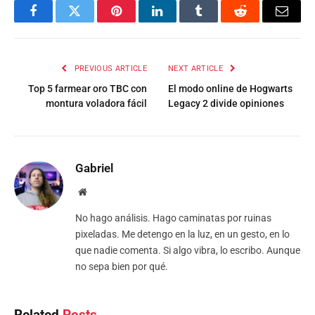
Facebook
Twitter
Pinterest
LinkedIn
Tumblr
Reddit
Email
PREVIOUS ARTICLE
NEXT ARTICLE
Top 5 farmear oro TBC con
El modo online de Hogwarts
montura voladora fácil
Legacy 2 divide opiniones
Gabriel
Website
No hago análisis. Hago caminatas por ruinas
pixeladas. Me detengo en la luz, en un gesto, en lo
que nadie comenta. Si algo vibra, lo escribo. Aunque
no sepa bien por qué.
Related
Posts