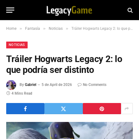
»
»
»
Home
Fantasía
Noticias
Tráiler Hogwarts Legacy 2: lo que podría ser distinto
NOTICIAS
Tráiler Hogwarts Legacy 2: lo
que podría ser distinto
By
Gabriel
5 de April de 2026
No Comments
4 Mins Read