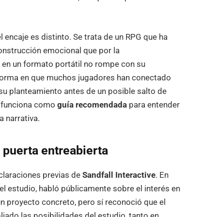
 el encaje es distinto. Se trata de un RPG que ha
onstrucción emocional que por la
o en un formato portátil no rompe con su
a forma en que muchos jugadores han conectado
 su planteamiento antes de un posible salto de
funciona como
guía recomendada
para entender
a narrativa.
a puerta entreabierta
eclaraciones previas de
Sandfall Interactive
. En
l estudio, habló públicamente sobre el interés en
ún proyecto concreto, pero sí reconoció que el
pliado las posibilidades del estudio, tanto en