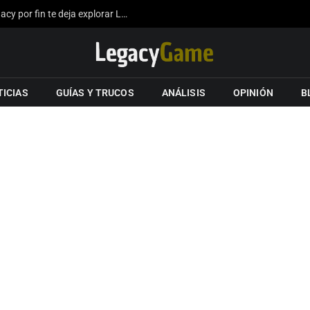
La expansión del mapa de Hogwarts Legacy por fin te deja explorar Londres gracias a los fans
TICIAS
GUÍAS Y TRUCOS
ANÁLISIS
OPINIÓN
B