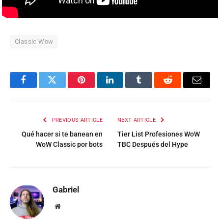
Classic Wow
Facebook
Twitter
Pinterest
LinkedIn
Tumblr
Reddit
Email
PREVIOUS ARTICLE
NEXT ARTICLE
Qué hacer si te banean en
Tier List Profesiones WoW
WoW Classic por bots
TBC Después del Hype
Gabriel
Website