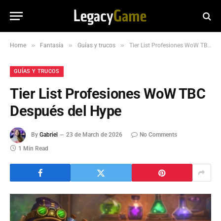
»
»
»
Home
Fantasía
Guías y trucos
Tier List Profesiones WoW TBC Después del Hype
GUÍAS Y TRUCOS
Tier List Profesiones WoW TBC
Después del Hype
By
Gabriel
23 de March de 2026
No Comments
1 Min Read