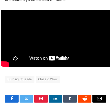
Burning Crusade
Classic Wow
Facebook
Twitter
Pinterest
LinkedIn
Tumblr
Reddit
Email