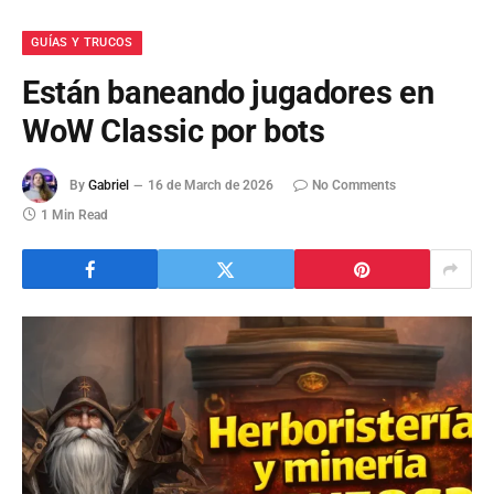
GUÍAS Y TRUCOS
Están baneando jugadores en
WoW Classic por bots
By
Gabriel
16 de March de 2026
No Comments
1 Min Read