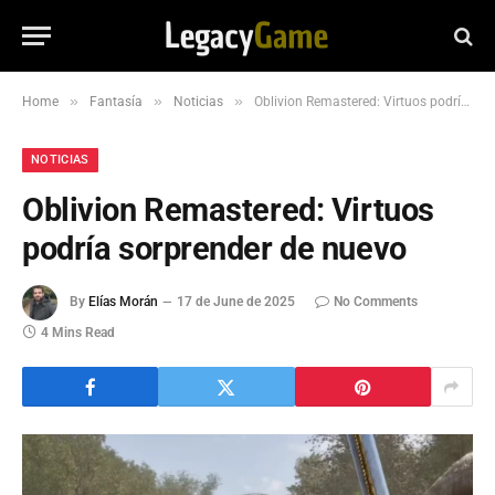
»
»
»
Home
Fantasía
Noticias
Oblivion Remastered: Virtuos podría sorprender de nuevo
NOTICIAS
Oblivion Remastered: Virtuos
podría sorprender de nuevo
By
Elías Morán
17 de June de 2025
No Comments
4 Mins Read