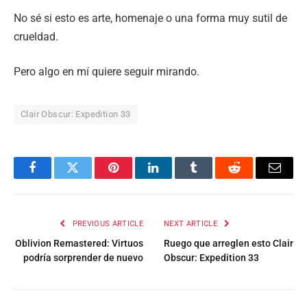
No sé si esto es arte, homenaje o una forma muy sutil de
crueldad.
Pero algo en mí quiere seguir mirando.
Clair Obscur: Expedition 33
Facebook
Twitter
Pinterest
LinkedIn
Tumblr
Reddit
Email
PREVIOUS ARTICLE
NEXT ARTICLE
Oblivion Remastered: Virtuos
Ruego que arreglen esto Clair
podría sorprender de nuevo
Obscur: Expedition 33