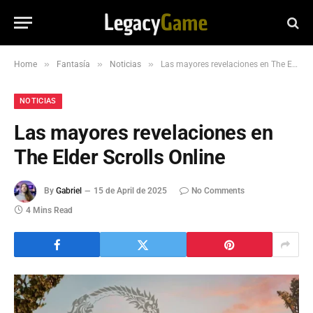
»
»
»
Home
Fantasía
Noticias
Las mayores revelaciones en The Elder Scrolls Online
NOTICIAS
Las mayores revelaciones en
The Elder Scrolls Online
By
Gabriel
15 de April de 2025
No Comments
4 Mins Read