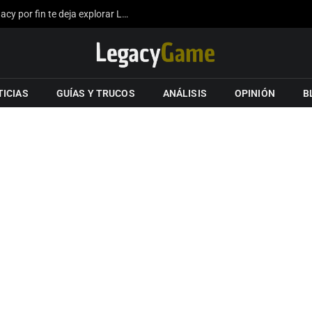
La expansión del mapa de Hogwarts Legacy por fin te deja explorar Londres gracias a los fans
TICIAS
GUÍAS Y TRUCOS
ANÁLISIS
OPINIÓN
B