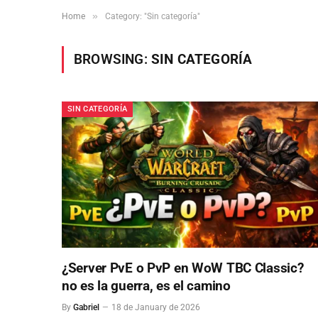
»
Home
Category: "Sin categoría"
BROWSING:
SIN CATEGORÍA
SIN CATEGORÍA
¿Server PvE o PvP en WoW TBC Classic?
no es la guerra, es el camino
By
Gabriel
18 de January de 2026