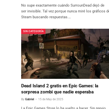
No supe exactamente cuándo SurrounDead dejó de
ser invisible. Tal vez porque nunca miré los gráficos d
Steam buscando respuestas.…
SIN CATEGORÍA
Dead Island 2 gratis en Epic Games: la
sorpresa zombi que nadie esperaba
By
Gabriel
15 de May de 2025
La Epic Games Store lo ha vuelto a hacer. Sin previo