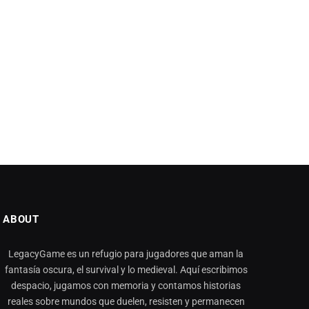
ABOUT
LegacyGame es un refugio para jugadores que aman la
fantasía oscura, el survival y lo medieval. Aquí escribimos
despacio, jugamos con memoria y contamos historias
reales sobre mundos que duelen, resisten y permanecen