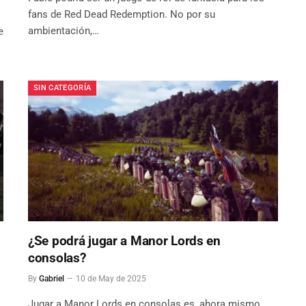
fans de Red Dead Redemption. No por su
ambientación,…
e
SIN CATEGORÍA
¿Se podrá jugar a Manor Lords en
consolas?
By
Gabriel
10 de May de 2025
Jugar a Manor Lords en consolas es, ahora mismo,