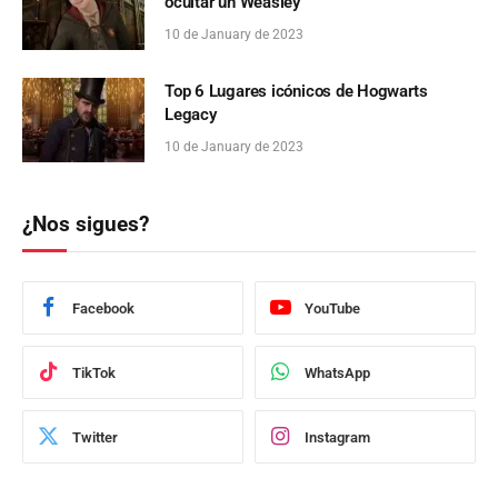
ocultar un Weasley
10 de January de 2023
Top 6 Lugares icónicos de Hogwarts
Legacy
10 de January de 2023
¿Nos sigues?
Facebook
YouTube
TikTok
WhatsApp
Twitter
Instagram