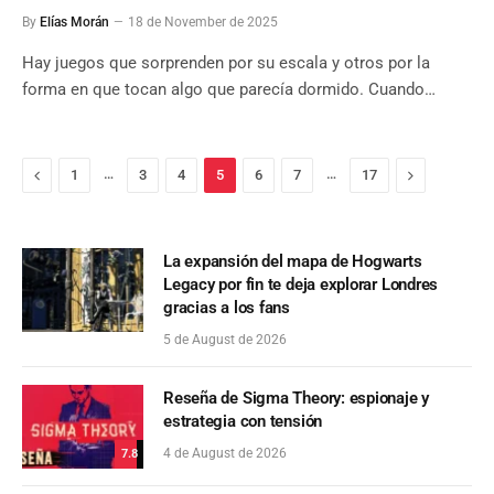
By
Elías Morán
18 de November de 2025
Hay juegos que sorprenden por su escala y otros por la
forma en que tocan algo que parecía dormido. Cuando…
Previous
…
…
Next
1
3
4
5
6
7
17
La expansión del mapa de Hogwarts
Legacy por fin te deja explorar Londres
gracias a los fans
5 de August de 2026
Reseña de Sigma Theory: espionaje y
estrategia con tensión
4 de August de 2026
7.8