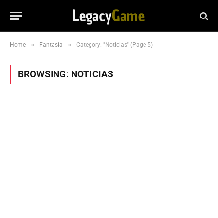
»
»
Home
Fantasía
Category: "Noticias" (Page 5)
BROWSING:
NOTICIAS