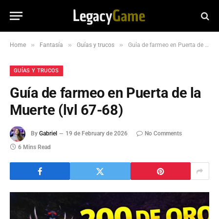
»
»
»
Home
Fantasía
Guías y trucos
Guía de farmeo en Puerta de la Muerte (lvl 67-68)
GUÍAS Y TRUCOS
Guía de farmeo en Puerta de la
Muerte (lvl 67-68)
By
Gabriel
19 de February de 2026
No Comments
6 Mins Read