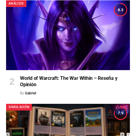
ANÁLISIS
8.3
World of Warcraft: The War Within – Reseña y
Opinión
By
Gabriel
SIMULACIÓN
7.9