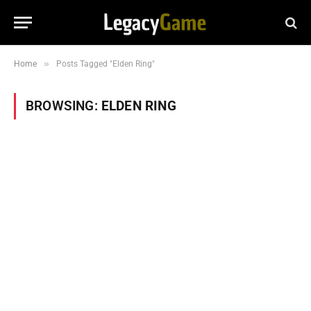
»
Home
Posts Tagged "Elden Ring"
BROWSING:
ELDEN RING