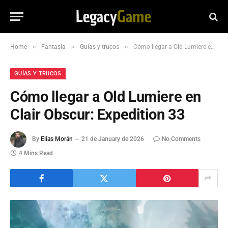
»
»
»
Home
Fantasía
Guías y trucos
Cómo llegar a Old Lumiere en Clair Obscur: Expedition 33
GUÍAS Y TRUCOS
Cómo llegar a Old Lumiere en
Clair Obscur: Expedition 33
By
Elías Morán
21 de January de 2026
No Comments
4 Mins Read