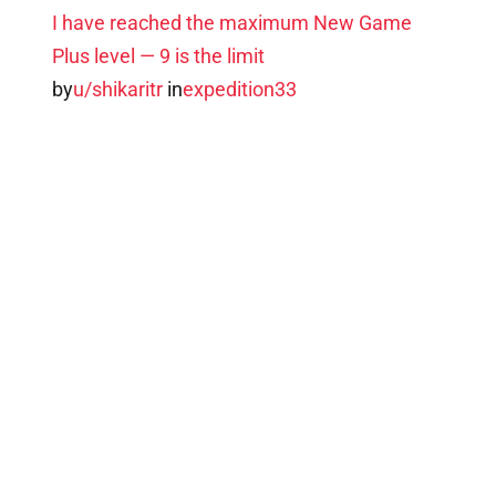
I have reached the maximum New Game
Plus level — 9 is the limit
by
u/shikaritr
in
expedition33