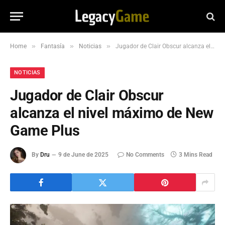
»
»
»
Home
Fantasía
Noticias
Jugador de Clair Obscur alcanza el nivel máximo de New Game Plus
NOTICIAS
Jugador de Clair Obscur
alcanza el nivel máximo de New
Game Plus
By
Dru
9 de June de 2025
No Comments
3 Mins Read