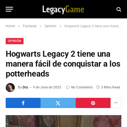
»
»
»
Home
Fantasía
Opinión
Hogwarts Legacy 2 tiene una manera fácil de conquistar a los potterheads
OPINIÓN
Hogwarts Legacy 2 tiene una
manera fácil de conquistar a los
potterheads
By
Dru
9 de June de 2025
No Comments
3 Mins Read