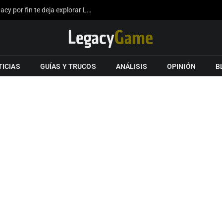
La expansión del mapa de Hogwarts Legacy por fin te deja explorar Londres gracias a los fans
TICIAS
GUÍAS Y TRUCOS
ANÁLISIS
OPINIÓN
B