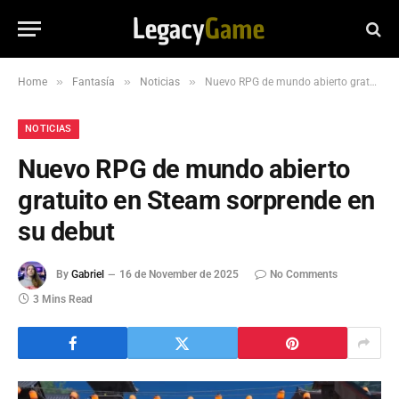
»
»
»
Home
Fantasía
Noticias
Nuevo RPG de mundo abierto gratuito en Steam sorprende en su debut
NOTICIAS
Nuevo RPG de mundo abierto
gratuito en Steam sorprende en
su debut
By
Gabriel
16 de November de 2025
No Comments
3 Mins Read