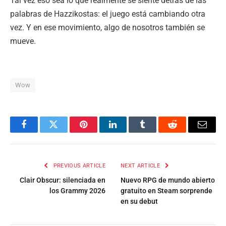
Tal vez eso sea lo que realmente se siente detrás de las
palabras de Hazzikostas: el juego está cambiando otra
vez. Y en ese movimiento, algo de nosotros también se
mueve.
Wow
Facebook
Twitter
Pinterest
LinkedIn
Tumblr
Reddit
Email
PREVIOUS ARTICLE
NEXT ARTICLE
Clair Obscur: silenciada en
Nuevo RPG de mundo abierto
los Grammy 2026
gratuito en Steam sorprende
en su debut