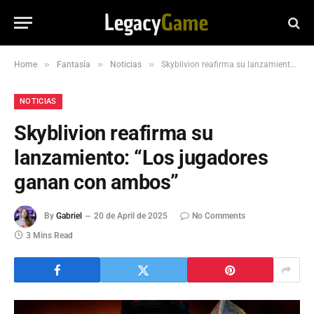
»
»
»
Home
Fantasía
Noticias
Skyblivion reafirma su lanzamiento: “Los jugadores ganan con ambos”
NOTICIAS
Skyblivion reafirma su
lanzamiento: “Los jugadores
ganan con ambos”
By
Gabriel
20 de April de 2025
No Comments
3 Mins Read