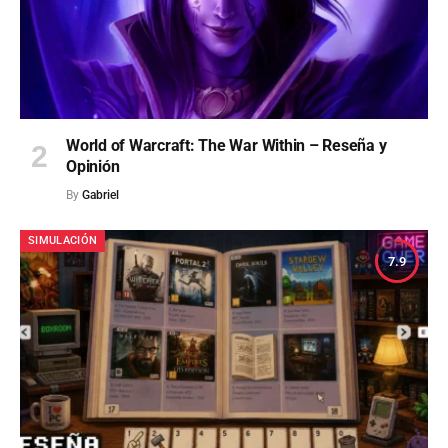
World of Warcraft: The War Within – Reseña y
Opinión
By
Gabriel
SIMULACIÓN
7.9