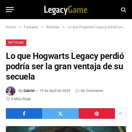
»
»
»
Home
Fantasía
Noticias
Lo que Hogwarts Legacy perdió podría ser la gran ventaja de su secuela
NOTICIAS
Lo que Hogwarts Legacy perdió
podría ser la gran ventaja de su
secuela
By
Gabriel
19 de April de 2025
No Comments
4 Mins Read