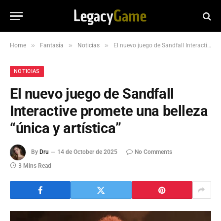
»
»
»
Home
Fantasía
Noticias
El nuevo juego de Sandfall Interactive promete una belleza “única y artística”
NOTICIAS
El nuevo juego de Sandfall
Interactive promete una belleza
“única y artística”
By
Dru
14 de October de 2025
No Comments
3 Mins Read