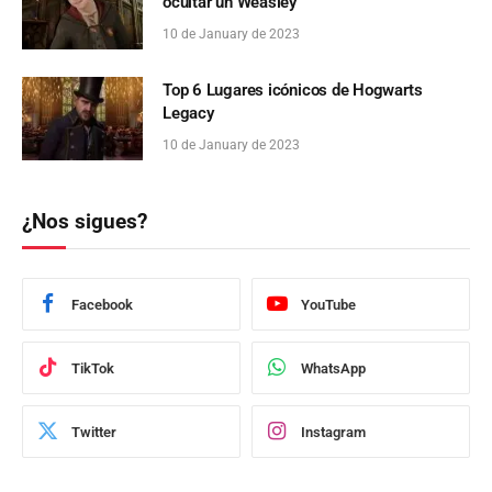
ocultar un Weasley
10 de January de 2023
Top 6 Lugares icónicos de Hogwarts
Legacy
10 de January de 2023
¿Nos sigues?
Facebook
YouTube
TikTok
WhatsApp
Twitter
Instagram