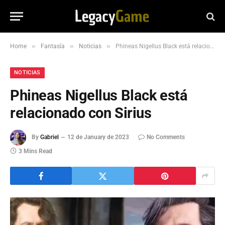
»
»
»
Home
Fantasía
Noticias
Phineas Nigellus Black está relacionado con Sirius
NOTICIAS
Phineas Nigellus Black está
relacionado con Sirius
By
Gabriel
12 de January de 2023
No Comments
3 Mins Read