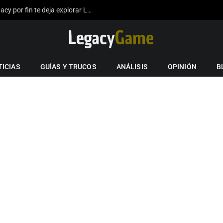
La expansión del mapa de Hogwarts Legacy por fin te deja explorar Londres gracias a los fans
TICIAS
GUÍAS Y TRUCOS
ANÁLISIS
OPINIÓN
B