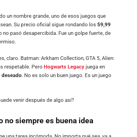
ndo un nombre grande, uno de esos juegos que
 sean. Su precio oficial sigue rondando los
59,99
o no pasó desapercibida. Fue un golpe fuerte, de
ermiso.
s, claro. Batman: Arkham Collection, GTA 5, Alien:
 es respetable. Pero
Hogwarts Legacy
juega en
o deseado
. No es solo un buen juego. Es un juego
puede venir después de algo así?
o no siempre es buena idea
ne una tarea incómoda. No importa qué sea, va a