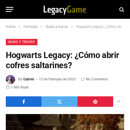
»
»
»
Home
Fantasía
Guías y trucos
Hogwarts Legacy: ¿Cómo abrir cofres saltarines?
GUÍAS Y TRUCOS
Hogwarts Legacy: ¿Cómo abrir
cofres saltarines?
By
Gabriel
15 de February de 2023
No Comments
1 Min Read