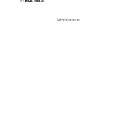
By
Elías Morán
Advertisement