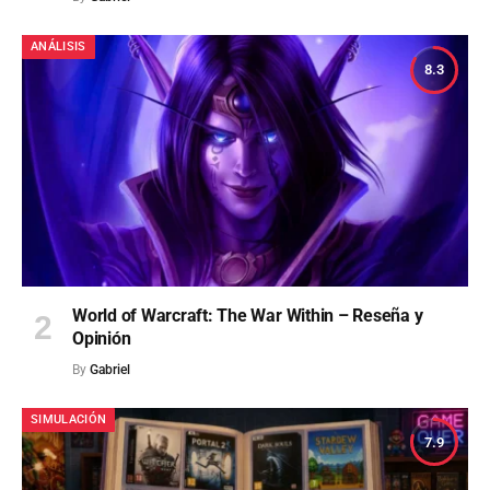
ANÁLISIS
8.3
World of Warcraft: The War Within – Reseña y
Opinión
By
Gabriel
SIMULACIÓN
7.9