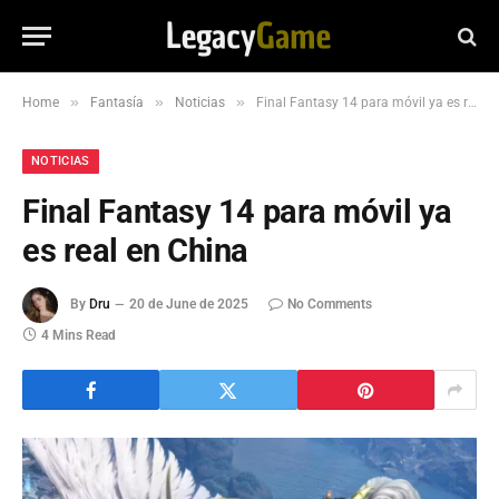
»
»
»
Home
Fantasía
Noticias
Final Fantasy 14 para móvil ya es real en China
NOTICIAS
Final Fantasy 14 para móvil ya
es real en China
By
Dru
20 de June de 2025
No Comments
4 Mins Read