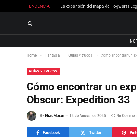
TENDENCIA
NO
»
»
»
Home
Fantasía
Guías y trucos
Cómo encontrar un exp
GUÍAS Y TRUCOS
Cómo encontrar un expe
Obscur: Expedition 33
By
Elías Morán
12 de August de 2025
No Commen
Facebook
Twitter
Pint