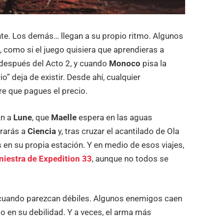
nte. Los demás… llegan a su propio ritmo. Algunos
 como si el juego quisiera que aprendieras a
o después del Acto 2, y cuando
Monoco
pisa la
o” deja de existir. Desde ahí, cualquier
re que pagues el precio.
an a
Lune
, que
Maelle
espera en las aguas
trarás a
Ciencia
y, tras cruzar el acantilado de Ola
s en su propia estación. Y en medio de esos viajes,
niestra de Expedition 33
, aunque no todos se
so cuando parezcan débiles. Algunos enemigos caen
to en su debilidad. Y a veces, el arma más