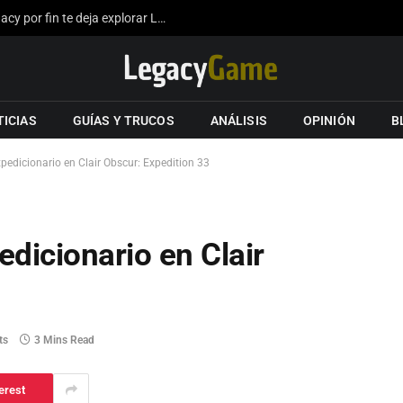
La expansión del mapa de Hogwarts Legacy por fin te deja explorar Londres gracias a los fans
TICIAS
GUÍAS Y TRUCOS
ANÁLISIS
OPINIÓN
B
edicionario en Clair Obscur: Expedition 33
dicionario en Clair
ts
3 Mins Read
erest