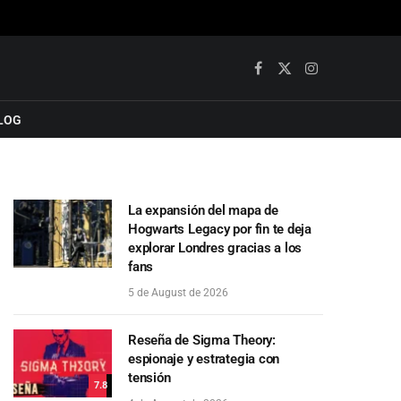
Facebook
X
Instagram
(Twitter)
LOG
La expansión del mapa de
Hogwarts Legacy por fin te deja
explorar Londres gracias a los
fans
5 de August de 2026
Reseña de Sigma Theory:
espionaje y estrategia con
tensión
7.8