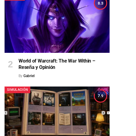
8.3
World of Warcraft: The War Within –
Reseña y Opinión
By
Gabriel
SIMULACIÓN
7.9