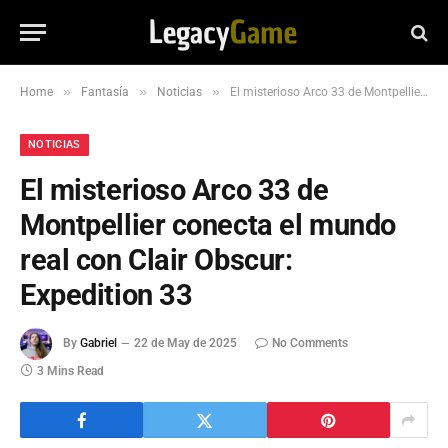
»
»
»
Home
Fantasía
Noticias
El misterioso Arco 33 de Montpellier conecta el mundo real con Clair Obscur: Expedition 33
NOTICIAS
El misterioso Arco 33 de
Montpellier conecta el mundo
real con Clair Obscur:
Expedition 33
By
Gabriel
22 de May de 2025
No Comments
3 Mins Read