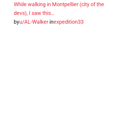
While walking in Montpellier (city of the
devs), I saw this…
by
u/AL-Walker
in
expedition33