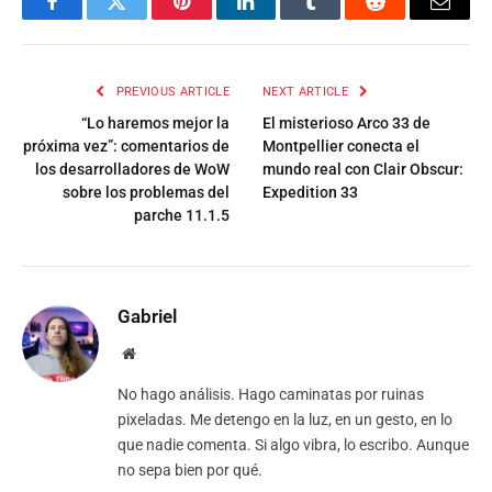
Facebook
Twitter
Pinterest
LinkedIn
Tumblr
Reddit
Email
PREVIOUS ARTICLE
NEXT ARTICLE
“Lo haremos mejor la
El misterioso Arco 33 de
próxima vez”: comentarios de
Montpellier conecta el
los desarrolladores de WoW
mundo real con Clair Obscur:
sobre los problemas del
Expedition 33
parche 11.1.5
Gabriel
Website
No hago análisis. Hago caminatas por ruinas
pixeladas. Me detengo en la luz, en un gesto, en lo
que nadie comenta. Si algo vibra, lo escribo. Aunque
no sepa bien por qué.