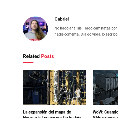
Gabriel
No hago análisis. Hago caminatas por r
nadie comenta. Si algo vibra, lo escrib
Related
Posts
La expansión del mapa de
WoW: Cuando 
Hogwarts Legacy por fin te deja
GMs expone e