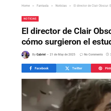
»
»
»
Home
Fantasía
Noticias
El director de Clair Obscur:
NOTICIAS
El director de Clair Obs
cómo surgieron el estud
By
Gabriel
21 de May de 2025
No Comments
Facebook
Twitter
Pint