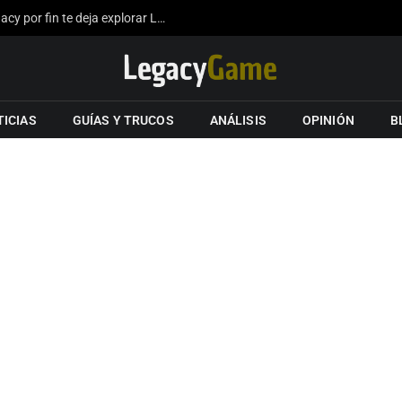
La expansión del mapa de Hogwarts Legacy por fin te deja explorar Londres gracias a los fans
TICIAS
GUÍAS Y TRUCOS
ANÁLISIS
OPINIÓN
B