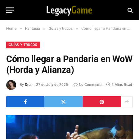
»
»
»
Home
Fantasía
Guías y trucos
Cómo llegar a Pandaria en WoW (Horda y Alianza)
GUÍAS Y TRUCOS
Cómo llegar a Pandaria en WoW
(Horda y Alianza)
By
Dru
27 de July de 2025
No Comments
5 Mins Read