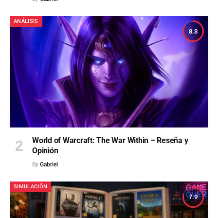
ANÁLISIS
8.3
World of Warcraft: The War Within – Reseña y
Opinión
By
Gabriel
SIMULACIÓN
7.9