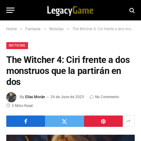
»
»
»
Home
Fantasía
Noticias
The Witcher 4: Ciri frente a dos monstruos que la partirán en dos
NOTICIAS
The Witcher 4: Ciri frente a dos
monstruos que la partirán en
dos
By
Elías Morán
24 de June de 2025
No Comments
3 Mins Read