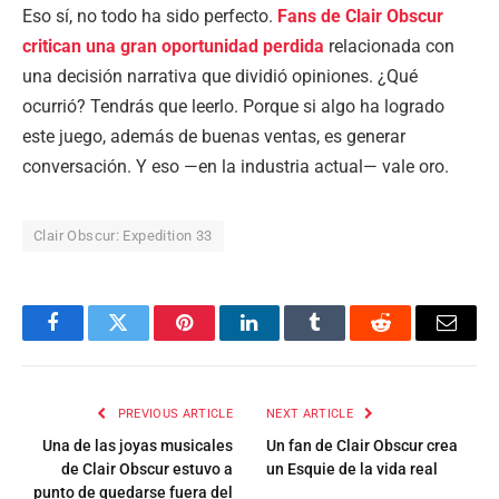
Eso sí, no todo ha sido perfecto.
Fans de Clair Obscur
critican una gran oportunidad perdida
relacionada con
una decisión narrativa que dividió opiniones. ¿Qué
ocurrió? Tendrás que leerlo. Porque si algo ha logrado
este juego, además de buenas ventas, es generar
conversación. Y eso —en la industria actual— vale oro.
Clair Obscur: Expedition 33
Facebook
Twitter
Pinterest
LinkedIn
Tumblr
Reddit
Email
PREVIOUS ARTICLE
NEXT ARTICLE
Una de las joyas musicales
Un fan de Clair Obscur crea
de Clair Obscur estuvo a
un Esquie de la vida real
punto de quedarse fuera del