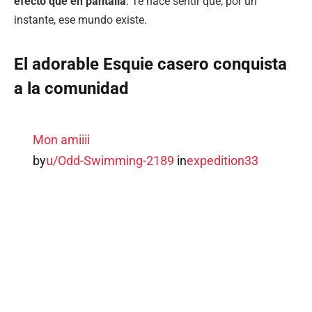
efecto que en pantalla
. Te hace sentir que, por un
instante, ese mundo existe.
El adorable Esquie casero conquista
a la comunidad
Mon amiiii
by
u/Odd-Swimming-2189
in
expedition33