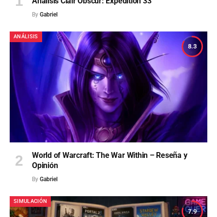
Análisis Clair Obscur: Expedition 33
By
Gabriel
ANÁLISIS
8.3
World of Warcraft: The War Within – Reseña y
Opinión
By
Gabriel
SIMULACIÓN
7.9