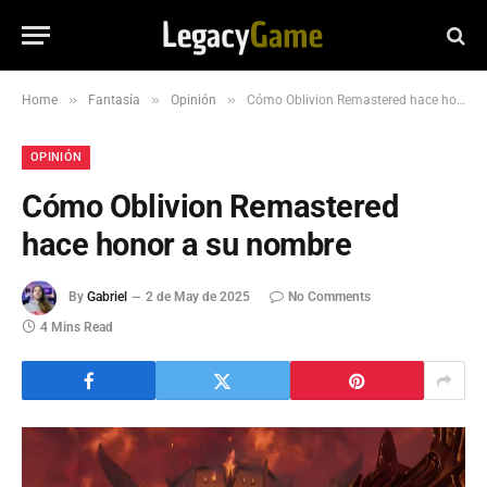
»
»
»
Home
Fantasía
Opinión
Cómo Oblivion Remastered hace honor a su nombre
OPINIÓN
Cómo Oblivion Remastered
hace honor a su nombre
By
Gabriel
2 de May de 2025
No Comments
4 Mins Read