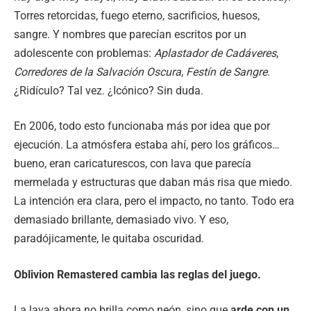
Torres retorcidas, fuego eterno, sacrificios, huesos,
sangre. Y nombres que parecían escritos por un
adolescente con problemas:
Aplastador de Cadáveres
,
Corredores de la Salvación Oscura
,
Festín de Sangre
.
¿Ridículo? Tal vez. ¿Icónico? Sin duda.
En 2006, todo esto funcionaba más por idea que por
ejecución. La atmósfera estaba ahí, pero los gráficos…
bueno, eran caricaturescos, con lava que parecía
mermelada y estructuras que daban más risa que miedo.
La intención era clara, pero el impacto, no tanto. Todo era
demasiado brillante, demasiado vivo. Y eso,
paradójicamente, le quitaba oscuridad.
Oblivion Remastered cambia las reglas del juego.
La lava ahora no brilla como neón, sino que
arde con un