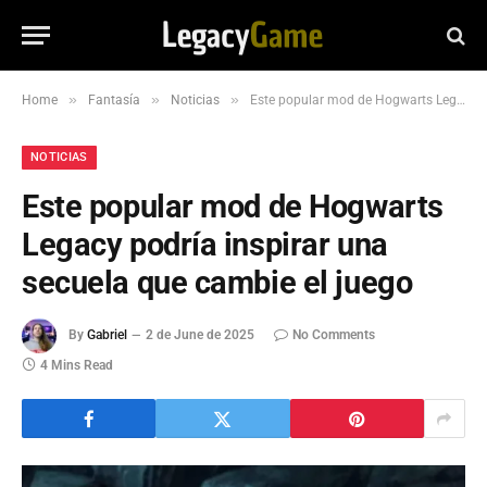
»
»
»
Home
Fantasía
Noticias
Este popular mod de Hogwarts Legacy podría inspirar una secuela que cambie el juego
NOTICIAS
Este popular mod de Hogwarts
Legacy podría inspirar una
secuela que cambie el juego
By
Gabriel
2 de June de 2025
No Comments
4 Mins Read