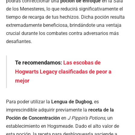
podrás confeccionar una
poción de enfoque
en la Sala
de los Menesteres, lo que reducirá significativamente el
tiempo de recarga de tus hechizos. Dicha poción resulta
extremadamente beneficiosa, brindándote una ventaja
crucial durante los combates contra adversarios más
desafiantes.
Te recomendamos:
Las escobas de
Hogwarts Legacy clasificadas de peor a
mejor
Para poder utilizar la
Lengua de Dugbog
, es
imprescindible adquirir previamente la
receta de la
Poción de Concentración
en
J Pippin’s Potions
, un
establecimiento en Hogsmeade. Dado el alto valor de
esta poción, la receta para desbloquearla asciende a