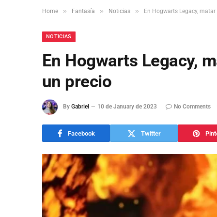
»
»
»
Home
Fantasía
Noticias
En Hogwarts Legacy, matar 
NOTICIAS
En Hogwarts Legacy, m
un precio
By
Gabriel
10 de January de 2023
No Comments
Facebook
Twitter
Pint