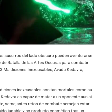
los susurros del lado obscuro pueden aventurarse
o de Batalla de las Artes Oscuras para combatir
s 3 Maldiciones Inexcusables, Avada Kedavra,
ldiciones inexcusables son tan mortales como su
da Kedavra es capaz de matar a un oponente aun si
te, semejantes retos de combate semejan estar
enido jugable y no producto cosmético tras un