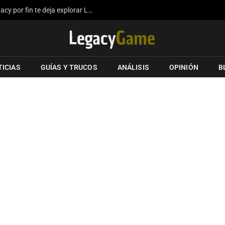
La expansión del mapa de Hogwarts Legacy por fin te deja explorar Londres gracias a los fans
TICIAS
GUÍAS Y TRUCOS
ANÁLISIS
OPINIÓN
B