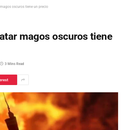
magos oscuros tiene un precio
atar magos oscuros tiene
3 Mins Read
erest