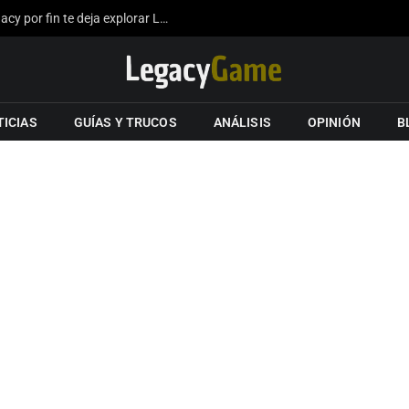
La expansión del mapa de Hogwarts Legacy por fin te deja explorar Londres gracias a los fans
TICIAS
GUÍAS Y TRUCOS
ANÁLISIS
OPINIÓN
B