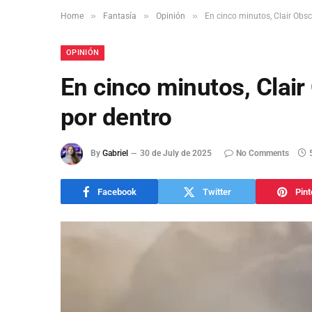
»
»
»
Home
Fantasía
Opinión
En cinco minutos, Clair Obsc
OPINIÓN
En cinco minutos, Clair
por dentro
By
Gabriel
30 de July de 2025
No Comments
Facebook
Twitter
Pint