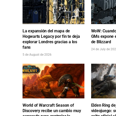
La expansión del mapa de
WoW: Cuando 
Hogwarts Legacy por fin te deja
GMs expone e
explorar Londres gracias a los
de Blizzard
fans
24 de July de 20
5 de August de 2026
World of Warcraft Season of
Elden Ring de
Discovery recibe un cambio muy
videojuego: s