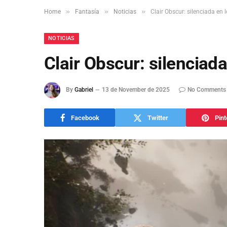
»
»
»
Home
Fantasía
Noticias
Clair Obscur: silenciada e
NOTICIAS
Clair Obscur: silencia
By
Gabriel
13 de November de 2025
No Comments
Facebook
Twitter
Pint