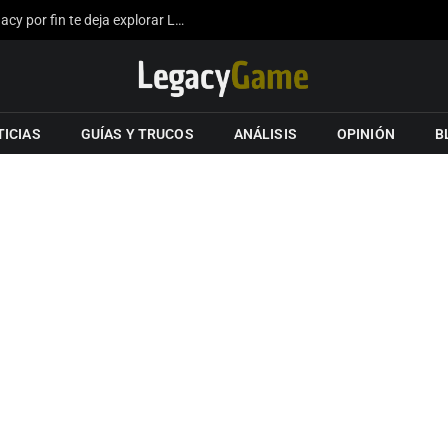
La expansión del mapa de Hogwarts Legacy por fin te deja explorar Londres gracias a los fans
TICIAS
GUÍAS Y TRUCOS
ANÁLISIS
OPINIÓN
B