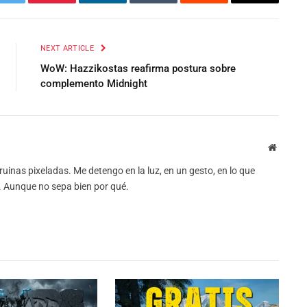
Twitter
Pinterest
LinkedIn
Tumblr
Reddit
Email
NEXT ARTICLE
WoW: Hazzikostas reafirma postura sobre
complemento Midnight
Website
uinas pixeladas. Me detengo en la luz, en un gesto, en lo que
o. Aunque no sepa bien por qué.