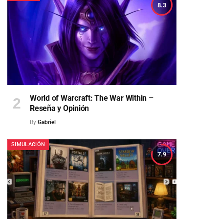
8.3
World of Warcraft: The War Within –
Reseña y Opinión
By
Gabriel
SIMULACIÓN
7.9