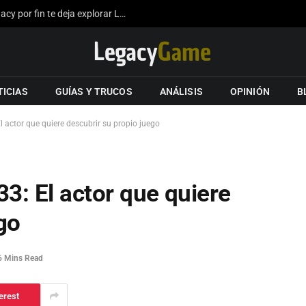
La expansión del mapa de Hogwarts Legacy por fin te deja explorar Londres gracias a los fans
TICIAS
GUÍAS Y TRUCOS
ANÁLISIS
OPINIÓN
B
l actor que quiere descubrir su propio juego
33: El actor que quiere
go
6 Mins Read
erest