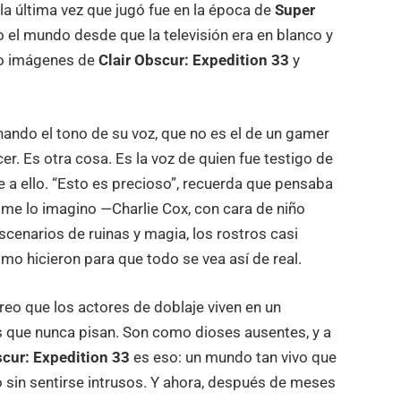
la última vez que jugó fue en la época de
Super
o el mundo desde que la televisión era en blanco y
do imágenes de
Clair Obscur: Expedition 33
y
ando el tono de su voz, que no es el de un gamer
er. Es otra cosa. Es la voz de quien fue testigo de
 a ello. “Esto es precioso”, recuerda que pensaba
o me lo imagino —Charlie Cox, con cara de niño
escenarios de ruinas y magia, los rostros casi
mo hicieron para que todo se vea así de real.
creo que los actores de doblaje viven en un
s que nunca pisan. Son como dioses ausentes, y a
scur: Expedition 33
es eso: un mundo tan vivo que
o sin sentirse intrusos. Y ahora, después de meses