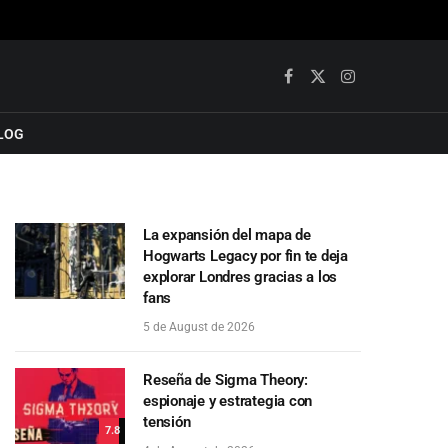
Facebook
X
Instagram
(Twitter)
LOG
La expansión del mapa de
Hogwarts Legacy por fin te deja
explorar Londres gracias a los
fans
5 de August de 2026
Reseña de Sigma Theory:
espionaje y estrategia con
tensión
7.8