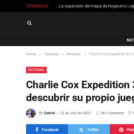
TENDENCIA
NO
»
»
»
Home
Fantasía
Noticias
Charlie Cox Expedition 33: E
NOTICIAS
Charlie Cox Expedition 
descubrir su propio jue
By
Gabriel
22 de July de 2025
No Comments
Facebook
Twitter
Pint