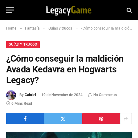
»
»
»
Home
Fantasía
Guías y trucos
¿Cómo conseguir la maldición Avada Kedavra en Hogwarts Legacy?
GUÍAS Y TRUCOS
¿Cómo conseguir la maldición
Avada Kedavra en Hogwarts
Legacy?
By
Gabriel
19 de November de 2024
No Comments
6 Mins Read