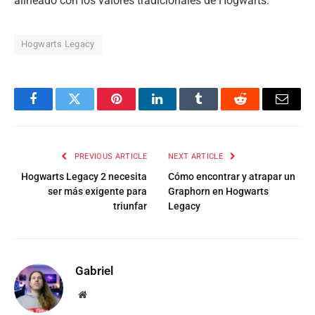
alineado con los valores tradicionales de Hogwarts.
Hogwarts Legacy
Facebook
Twitter
Pinterest
LinkedIn
Tumblr
Reddit
Email
PREVIOUS ARTICLE
NEXT ARTICLE
Hogwarts Legacy 2 necesita
Cómo encontrar y atrapar un
ser más exigente para
Graphorn en Hogwarts
triunfar
Legacy
Gabriel
Website